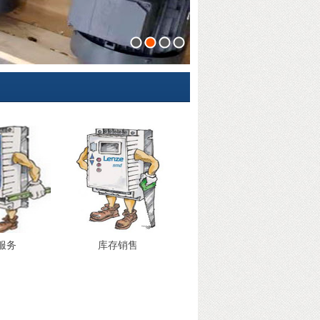
1
2
3
4
服务
库存销售